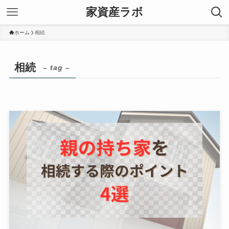
家資産ラボ
ホーム
相続
相続
– tag –